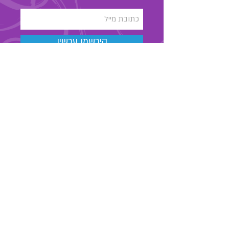
הירשמו עכשיו
03-6889323
מאור הגולה 48 , תל אביב
החנות שלנו
אודות
צרו קשר