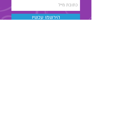
הירשמו עכשיו
03-6889323
מאור הגולה 48 , תל אביב
החנות שלנו
אודות
צרו קשר
מאמרים