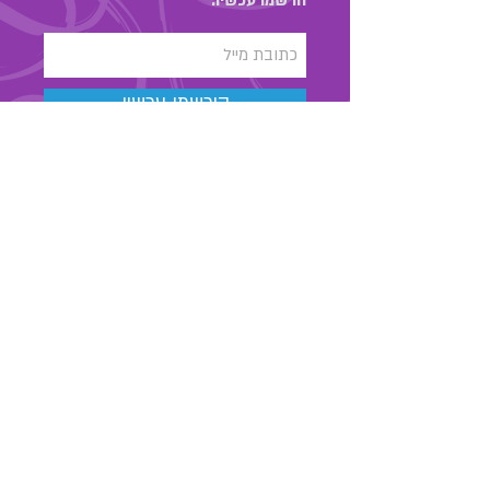
הירשמו עכשיו
03-6889323
מאור הגולה 48 , תל אביב
החנות שלנו
אודות
צרו קשר