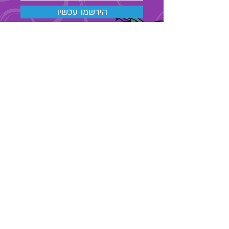
הירשמו עכשיו
03-6889323
מאור הגולה 48 , תל אביב
החנות שלנו
אודות
צרו קשר
מאמרים