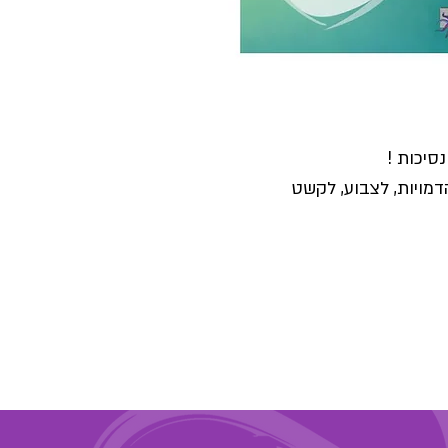
סיכות !
מויות, לצבוע, לקשט