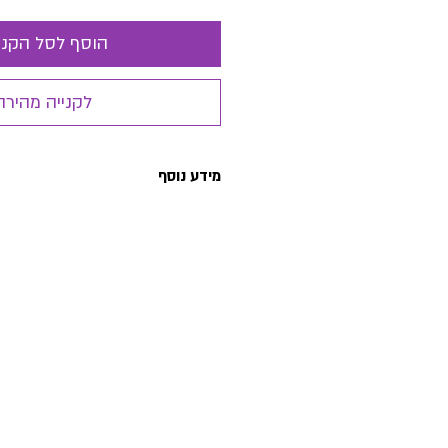
הוסף לסל הקני
לקנייה מהירה
מידע נוסף
בחוברת זו מגוון פעילויות וצהעות לפ
להשראה,טיפוח והנאה.
המשימות השונות משלבות פיתוח מוטור
להעשרת השפה, טיפוח החשיבה מתמטי
הדורשות דמיון ויצירתיות.
וכל אלה עם דגש על פיתוח האינטליג
הערך ותחושת ההצלחה במשימות.
החוברת כולל 80 עמודים