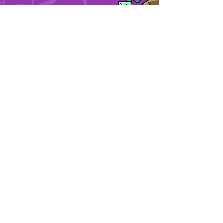
03-6889323
מאור הגולה 48 , תל אביב
החנות שלנו
אודות
צרו קשר
מאמרים
מדיניות משלוחים