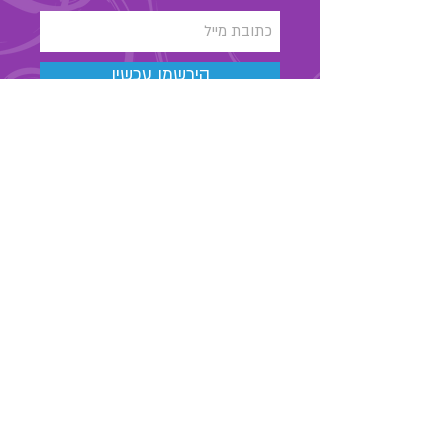
הירשמו עכשיו
03-6889323
מאור הגולה 48 , תל אביב
החנות שלנו
אודות
צרו קשר
מאמרים