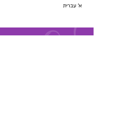
א' עברית
הרשמו לניוזלטר
הקטלוג המגוון שלנו ממשיך להתעדכן
כל הזמן. רוצים להישאר מעודכנים?
הרשמו עכשיו.
הירשמו עכשיו