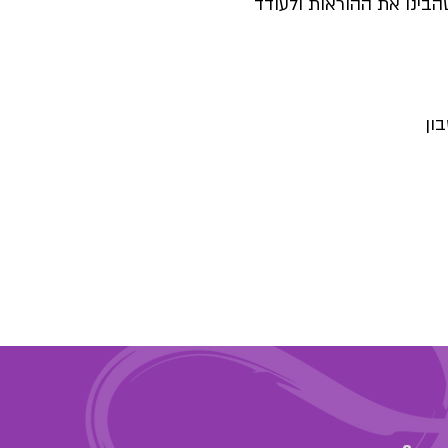
הבינו את ההוראות ולעודד
בון