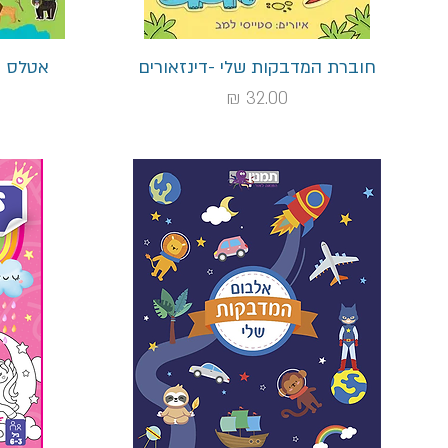
תצוגה מהירה
חוברת המדבקות שלי -דינזאורים
אטלס ה
מחיר